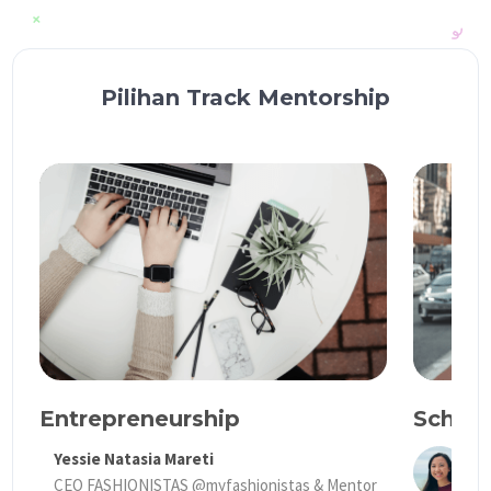
Pilihan Track Mentorship
Entrepreneurship
Schola
Yessie Natasia Mareti
J
CEO FASHIONISTAS @myfashionistas & Mentor
H