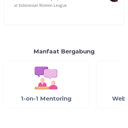
at Indonesian Women League
I
Manfaat Bergabung
1-on-1 Mentoring
Webi